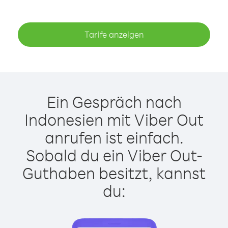
Tarife anzeigen
Ein Gespräch nach
Indonesien mit Viber Out
anrufen ist einfach.
Sobald du ein Viber Out-
Guthaben besitzt, kannst
du: