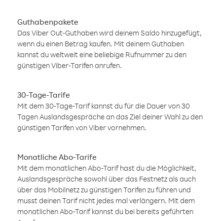
Guthabenpakete
Das Viber Out-Guthaben wird deinem Saldo hinzugefügt,
wenn du einen Betrag kaufen. Mit deinem Guthaben
kannst du weltweit eine beliebige Rufnummer zu den
günstigen Viber-Tarifen anrufen.
30-Tage-Tarife
Mit dem 30-Tage-Tarif kannst du für die Dauer von 30
Tagen Auslandsgespräche an das Ziel deiner Wahl zu den
günstigen Tarifen von Viber vornehmen.
Monatliche Abo-Tarife
Mit dem monatlichen Abo-Tarif hast du die Möglichkeit,
Auslandsgespräche sowohl über das Festnetz als auch
über das Mobilnetz zu günstigen Tarifen zu führen und
musst deinen Tarif nicht jedes mal verlängern. Mit dem
monatlichen Abo-Tarif kannst du bei bereits geführten