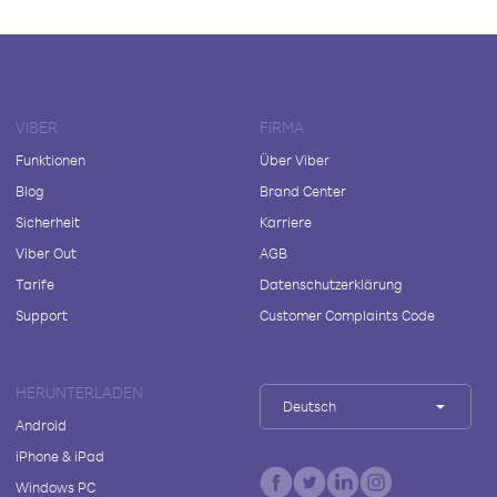
VIBER
FIRMA
Funktionen
Über Viber
Blog
Brand Center
Sicherheit
Karriere
Viber Out
AGB
Tarife
Datenschutzerklärung
Support
Customer Complaints Code
HERUNTERLADEN
Deutsch
Android
iPhone & iPad
Windows PC