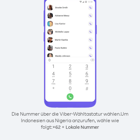
Die Nummer über die Viber-Wähltastatur wählen.
Um
Indonesien aus Nigeria anzurufen, wähle wie
folgt:
+
+
62
Lokale Nummer