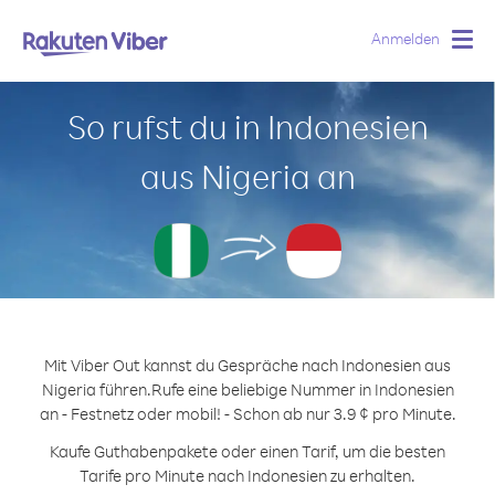
Anmelden
Togg
navig
So rufst du in Indonesien
aus Nigeria an
Mit Viber Out kannst du Gespräche nach Indonesien aus
Nigeria führen.
Rufe eine beliebige Nummer in Indonesien
an - Festnetz oder mobil! - Schon ab nur 3.9 ¢ pro Minute.
Kaufe Guthabenpakete oder einen Tarif, um die besten
Tarife pro Minute nach Indonesien zu erhalten.