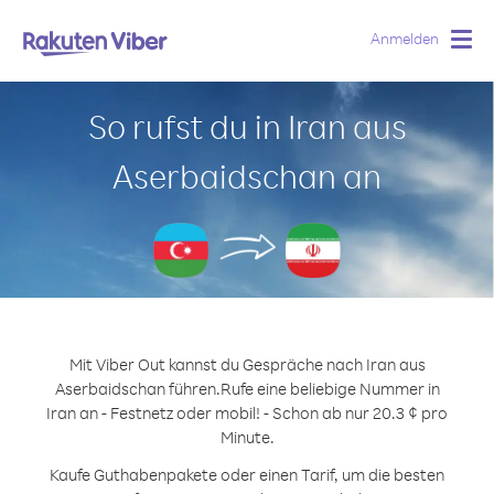
Anmelden
Togg
navig
So rufst du in Iran aus
Aserbaidschan an
Mit Viber Out kannst du Gespräche nach Iran aus
Aserbaidschan führen.
Rufe eine beliebige Nummer in
Iran an - Festnetz oder mobil! - Schon ab nur 20.3 ¢ pro
Minute.
Kaufe Guthabenpakete oder einen Tarif, um die besten