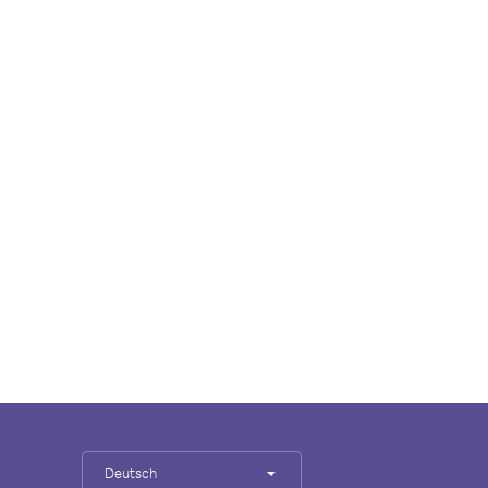
Deutsch