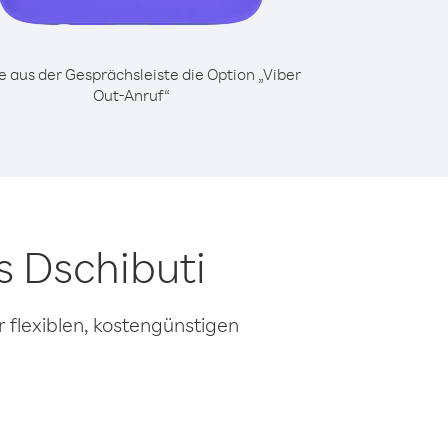
 aus der Gesprächsleiste die Option „Viber
Out-Anruf“
s Dschibuti
 flexiblen, kostengünstigen