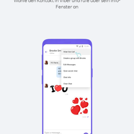
Wähle den Kontakt in Viber und rufe über sein Info-
Fenster an