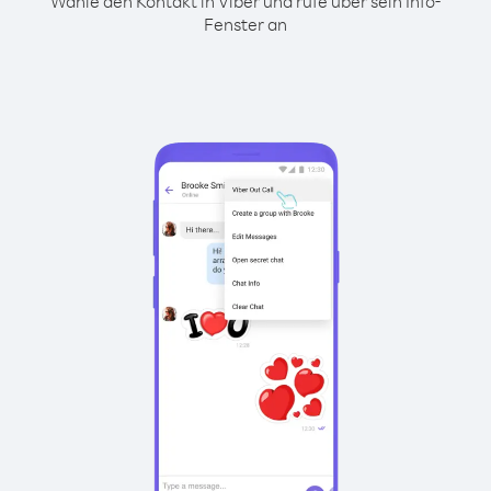
Wähle den Kontakt in Viber und rufe über sein Info-
Fenster an