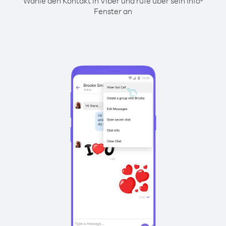
Wähle den Kontakt in Viber und rufe über sein Info-
Fenster an