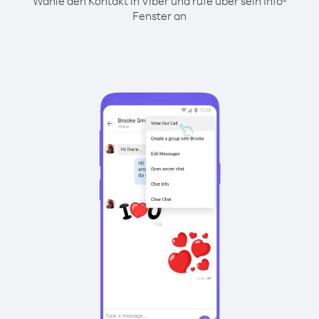
Wähle den Kontakt in Viber und rufe über sein Info-
Fenster an