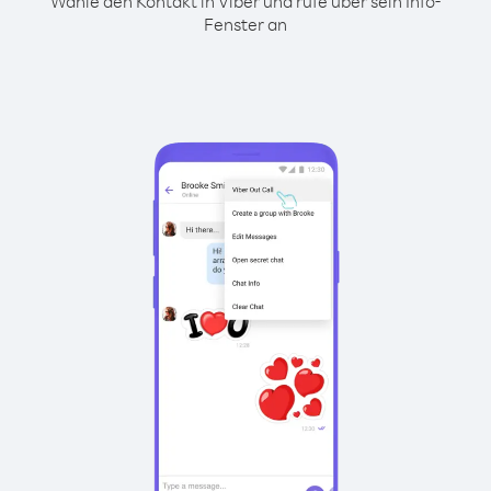
Wähle den Kontakt in Viber und rufe über sein Info-
Fenster an