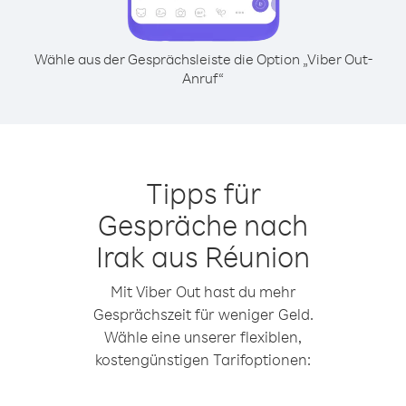
Wähle aus der Gesprächsleiste die Option „Viber Out-
Anruf“
Tipps für
Gespräche nach
Irak aus Réunion
Mit Viber Out hast du mehr
Gesprächszeit für weniger Geld.
Wähle eine unserer flexiblen,
kostengünstigen Tarifoptionen: