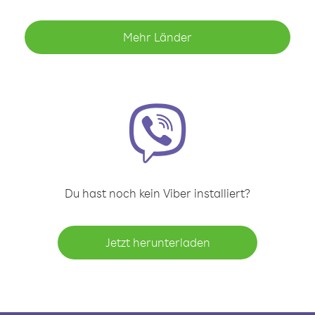
Mehr Länder
Du hast noch kein Viber installiert?
Jetzt herunterladen