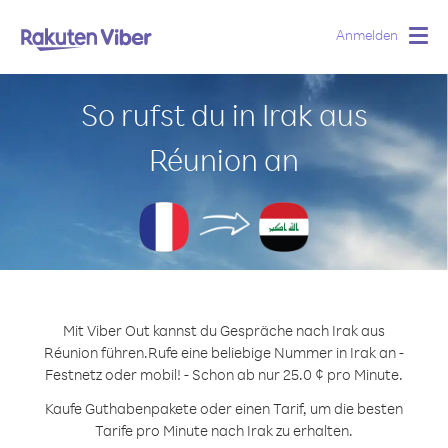
Anmelden
Togg
navig
So rufst du in Irak aus
Réunion an
Mit Viber Out kannst du Gespräche nach Irak aus
Réunion führen.
Rufe eine beliebige Nummer in Irak an -
Festnetz oder mobil! - Schon ab nur 25.0 ¢ pro Minute.
Kaufe Guthabenpakete oder einen Tarif, um die besten
Tarife pro Minute nach Irak zu erhalten.