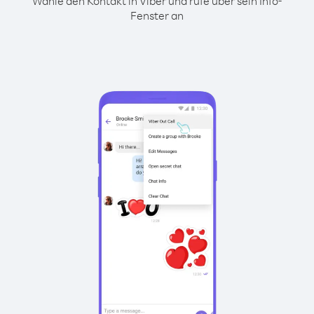
Wähle den Kontakt in Viber und rufe über sein Info-
Fenster an