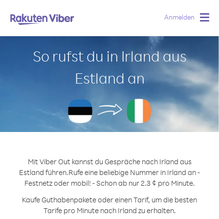
Anmelden
Togg
navig
So rufst du in Irland aus
Estland an
Mit Viber Out kannst du Gespräche nach Irland aus
Estland führen.
Rufe eine beliebige Nummer in Irland an -
Festnetz oder mobil! - Schon ab nur 2.3 ¢ pro Minute.
Kaufe Guthabenpakete oder einen Tarif, um die besten
Tarife pro Minute nach Irland zu erhalten.