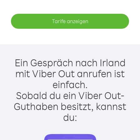
Tarife anzeigen
Ein Gespräch nach Irland
mit Viber Out anrufen ist
einfach.
Sobald du ein Viber Out-
Guthaben besitzt, kannst
du: