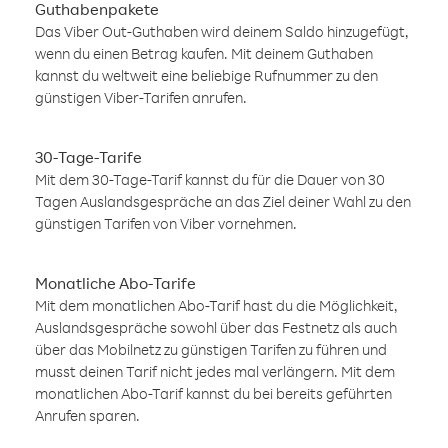
Guthabenpakete
Das Viber Out-Guthaben wird deinem Saldo hinzugefügt,
wenn du einen Betrag kaufen. Mit deinem Guthaben
kannst du weltweit eine beliebige Rufnummer zu den
günstigen Viber-Tarifen anrufen.
30-Tage-Tarife
Mit dem 30-Tage-Tarif kannst du für die Dauer von 30
Tagen Auslandsgespräche an das Ziel deiner Wahl zu den
günstigen Tarifen von Viber vornehmen.
Monatliche Abo-Tarife
Mit dem monatlichen Abo-Tarif hast du die Möglichkeit,
Auslandsgespräche sowohl über das Festnetz als auch
über das Mobilnetz zu günstigen Tarifen zu führen und
musst deinen Tarif nicht jedes mal verlängern. Mit dem
monatlichen Abo-Tarif kannst du bei bereits geführten
Anrufen sparen.