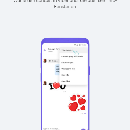
Wähle den Kontakt in Viber und rufe über sein Info-
Fenster an