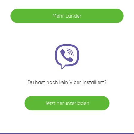
Mehr Länder
Du hast noch kein Viber installiert?
Jetzt herunterladen