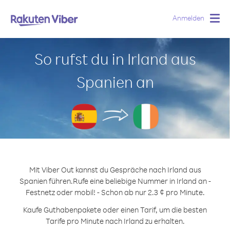
Anmelden
Togg
navig
So rufst du in Irland aus
Spanien an
Mit Viber Out kannst du Gespräche nach Irland aus
Spanien führen.
Rufe eine beliebige Nummer in Irland an -
Festnetz oder mobil! - Schon ab nur 2.3 ¢ pro Minute.
Kaufe Guthabenpakete oder einen Tarif, um die besten
Tarife pro Minute nach Irland zu erhalten.