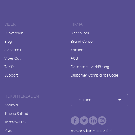
VIBER
FIRMA
Funktionen
Über Viber
Blog
Brand Center
Sicherheit
Karriere
Viber Out
AGB
Tarife
Datenschutzerklärung
Support
Customer Complaints Code
HERUNTERLADEN
Deutsch
Android
iPhone & iPad
Windows PC
Mac
©
2026
Viber Media S.à r.l.