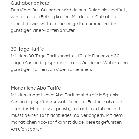
Guthabenpakete
Das Viber Out-Guthaben wird deinem Saldo hinzugefügt,
wenn du einen Betrag kaufen. Mit deinem Guthaben
kannst du weltweit eine beliebige Rufnummer zu den
günstigen Viber-Tarifen anrufen.
30-Tage-Tarife
Mit dem 30-Tage-Tarif kannst du für die Dauer von 30
Tagen Auslandsgespräche an das Ziel deiner Wahl zu den
günstigen Tarifen von Viber vornehmen.
Monatliche Abo-Tarife
Mit dem monatlichen Abo-Tarif hast du die Möglichkeit,
Auslandsgespräche sowohl über das Festnetz als auch
über das Mobilnetz zu günstigen Tarifen zu führen und
musst deinen Tarif nicht jedes mal verlängern. Mit dem
monatlichen Abo-Tarif kannst du bei bereits geführten
Anrufen sparen.