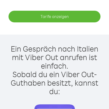
Tarife anzeigen
Ein Gespräch nach Italien
mit Viber Out anrufen ist
einfach.
Sobald du ein Viber Out-
Guthaben besitzt, kannst
du: