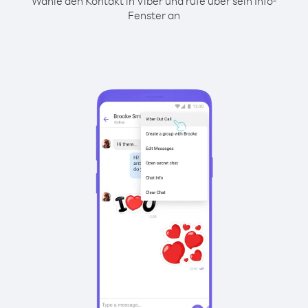
Wähle den Kontakt in Viber und rufe über sein Info-
Fenster an