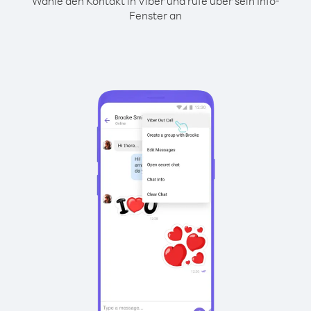
Wähle den Kontakt in Viber und rufe über sein Info-
Fenster an