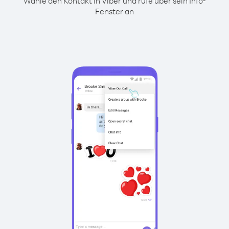
Wähle den Kontakt in Viber und rufe über sein Info-
Fenster an