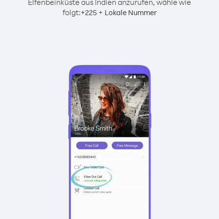
Elfenbeinküste aus Indien anzurufen, wähle wie
folgt:
+
+
225
Lokale Nummer