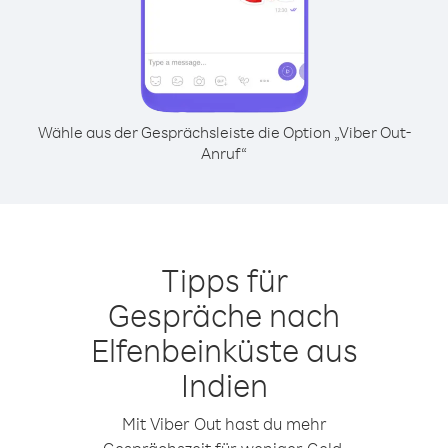
Wähle aus der Gesprächsleiste die Option „Viber Out-
Anruf“
Tipps für
Gespräche nach
Elfenbeinküste aus
Indien
Mit Viber Out hast du mehr