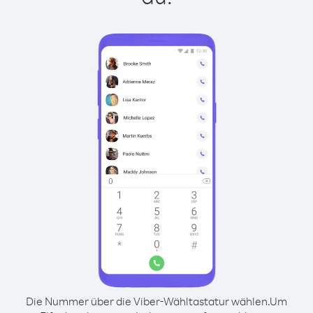
Die Nummer über die Viber-Wähltastatur wählen.
Um