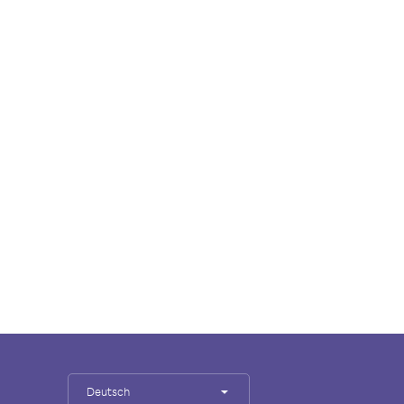
Deutsch