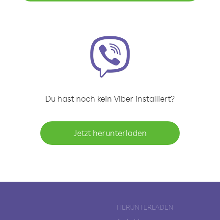
Du hast noch kein Viber installiert?
Jetzt herunterladen
HERUNTERLADEN