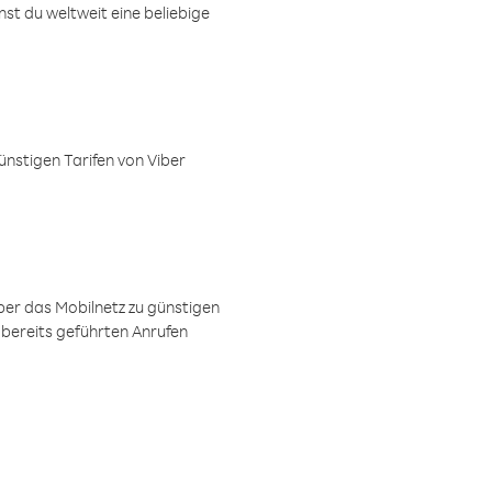
t du weltweit eine beliebige
ünstigen Tarifen von Viber
ber das Mobilnetz zu günstigen
 bereits geführten Anrufen