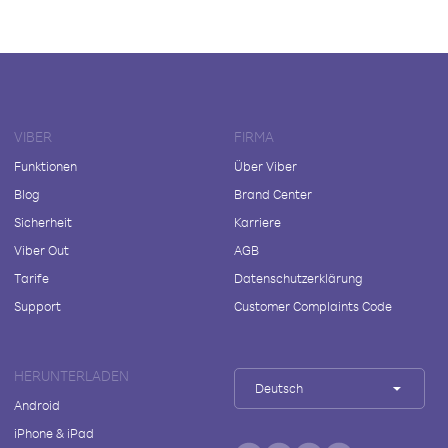
VIBER
FIRMA
Funktionen
Über Viber
Blog
Brand Center
Sicherheit
Karriere
Viber Out
AGB
Tarife
Datenschutzerklärung
Support
Customer Complaints Code
HERUNTERLADEN
Deutsch
Android
iPhone & iPad