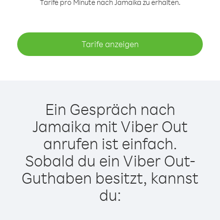
Tarife pro Minute nach Jamaika zu erhalten.
Tarife anzeigen
Ein Gespräch nach
Jamaika mit Viber Out
anrufen ist einfach.
Sobald du ein Viber Out-
Guthaben besitzt, kannst
du: