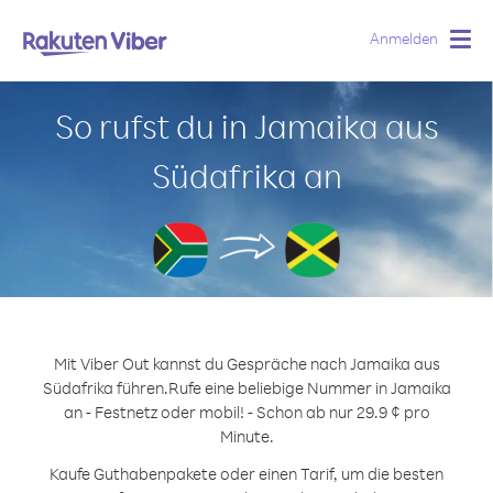
Anmelden
Togg
navig
So rufst du in Jamaika aus
Südafrika an
Mit Viber Out kannst du Gespräche nach Jamaika aus
Südafrika führen.
Rufe eine beliebige Nummer in Jamaika
an - Festnetz oder mobil! - Schon ab nur 29.9 ¢ pro
Minute.
Kaufe Guthabenpakete oder einen Tarif, um die besten