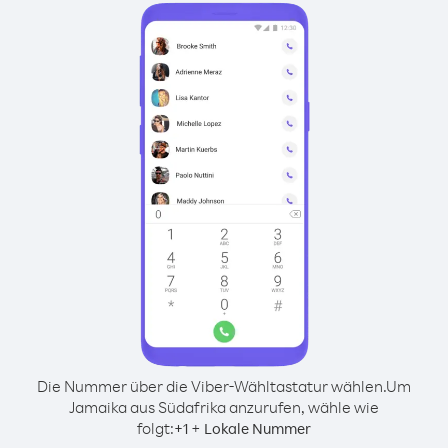
Die Nummer über die Viber-Wähltastatur wählen.
Um
Jamaika aus Südafrika anzurufen, wähle wie
folgt:
+
+
1
Lokale Nummer