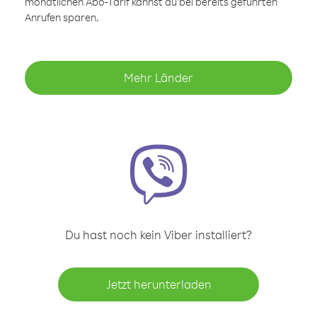
monatlichen Abo-Tarif kannst du bei bereits geführten
Anrufen sparen.
Mehr Länder
Du hast noch kein Viber installiert?
Jetzt herunterladen