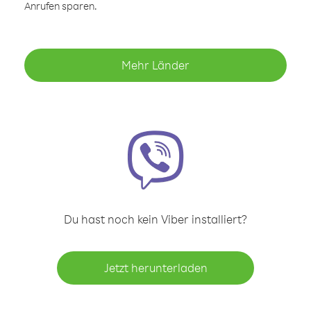
Anrufen sparen.
Mehr Länder
Du hast noch kein Viber installiert?
Jetzt herunterladen