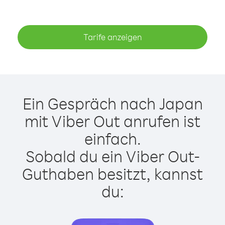
Tarife anzeigen
Ein Gespräch nach Japan
mit Viber Out anrufen ist
einfach.
Sobald du ein Viber Out-
Guthaben besitzt, kannst
du: