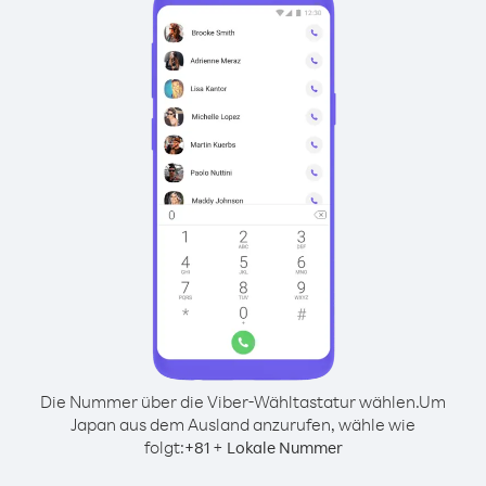
Die Nummer über die Viber-Wähltastatur wählen.
Um
Japan aus dem Ausland anzurufen, wähle wie
folgt:
+
+
81
Lokale Nummer