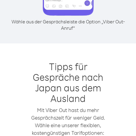
Wähle aus der Gesprächsleiste die Option „Viber Out-
Anruf“
Tipps für
Gespräche nach
Japan aus dem
Ausland
Mit Viber Out hast du mehr
Gesprächszeit für weniger Geld.
Wähle eine unserer flexiblen,
kostengünstigen Tarifoptionen: