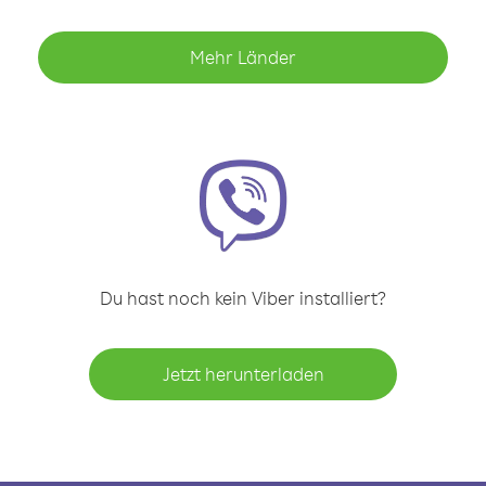
Mehr Länder
Du hast noch kein Viber installiert?
Jetzt herunterladen