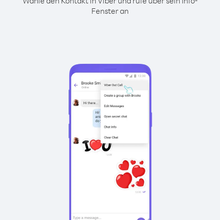
Wähle den Kontakt in Viber und rufe über sein Info-
Fenster an