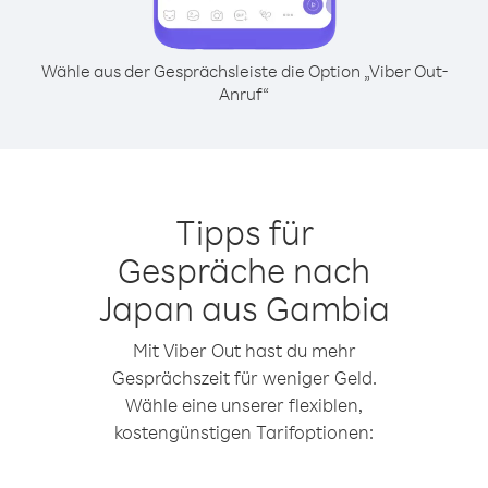
Wähle aus der Gesprächsleiste die Option „Viber Out-
Anruf“
Tipps für
Gespräche nach
Japan aus Gambia
Mit Viber Out hast du mehr
Gesprächszeit für weniger Geld.
Wähle eine unserer flexiblen,
kostengünstigen Tarifoptionen: