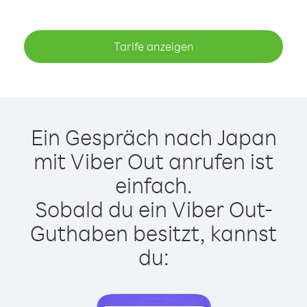
Tarife anzeigen
Ein Gespräch nach Japan
mit Viber Out anrufen ist
einfach.
Sobald du ein Viber Out-
Guthaben besitzt, kannst
du: