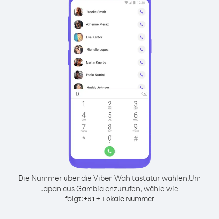
Die Nummer über die Viber-Wähltastatur wählen.
Um
Japan aus Gambia anzurufen, wähle wie
folgt:
+
+
81
Lokale Nummer