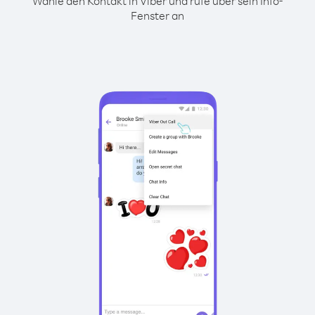
Wähle den Kontakt in Viber und rufe über sein Info-
Fenster an