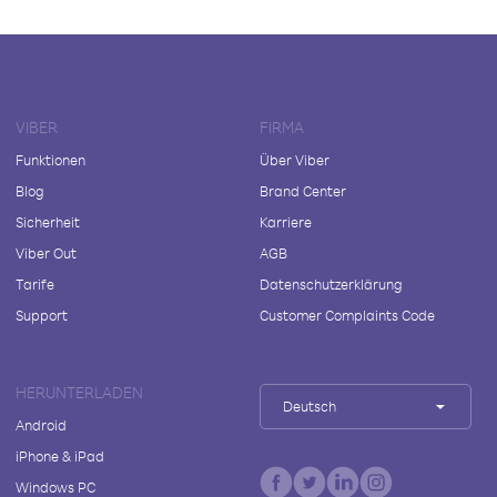
VIBER
FIRMA
Funktionen
Über Viber
Blog
Brand Center
Sicherheit
Karriere
Viber Out
AGB
Tarife
Datenschutzerklärung
Support
Customer Complaints Code
HERUNTERLADEN
Deutsch
Android
iPhone & iPad
Windows PC