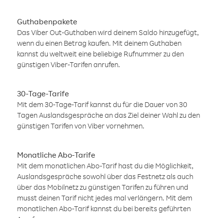
Guthabenpakete
Das Viber Out-Guthaben wird deinem Saldo hinzugefügt,
wenn du einen Betrag kaufen. Mit deinem Guthaben
kannst du weltweit eine beliebige Rufnummer zu den
günstigen Viber-Tarifen anrufen.
30-Tage-Tarife
Mit dem 30-Tage-Tarif kannst du für die Dauer von 30
Tagen Auslandsgespräche an das Ziel deiner Wahl zu den
günstigen Tarifen von Viber vornehmen.
Monatliche Abo-Tarife
Mit dem monatlichen Abo-Tarif hast du die Möglichkeit,
Auslandsgespräche sowohl über das Festnetz als auch
über das Mobilnetz zu günstigen Tarifen zu führen und
musst deinen Tarif nicht jedes mal verlängern. Mit dem
monatlichen Abo-Tarif kannst du bei bereits geführten