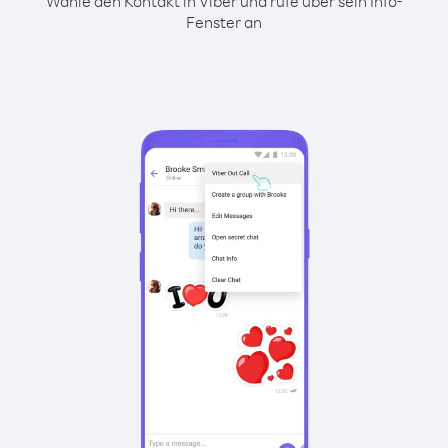
Wähle den Kontakt in Viber und rufe über sein Info-
Fenster an