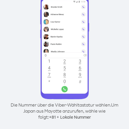
Die Nummer über die Viber-Wähltastatur wählen.
Um
Japan aus Mayotte anzurufen, wähle wie
folgt:
+
+
81
Lokale Nummer