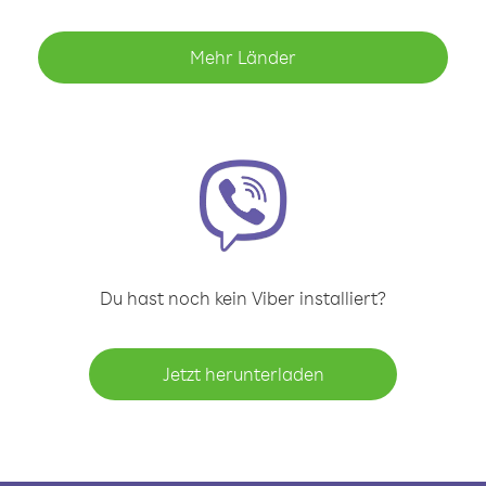
Mehr Länder
Du hast noch kein Viber installiert?
Jetzt herunterladen