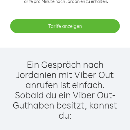
Tarife pro Minute nach Jordanien zu erhalten.
Tarife anzeigen
Ein Gespräch nach
Jordanien mit Viber Out
anrufen ist einfach.
Sobald du ein Viber Out-
Guthaben besitzt, kannst
du: