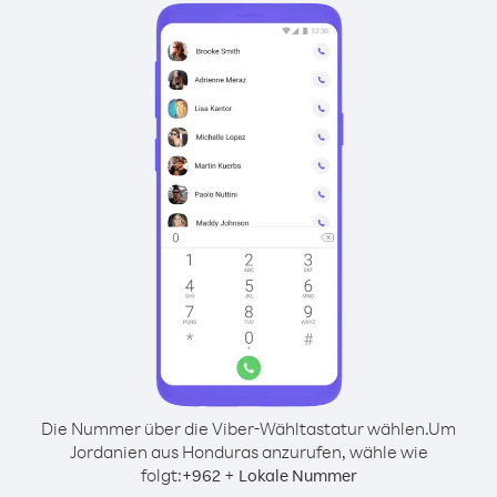
Die Nummer über die Viber-Wähltastatur wählen.
Um
Jordanien aus Honduras anzurufen, wähle wie
folgt:
+
+
962
Lokale Nummer