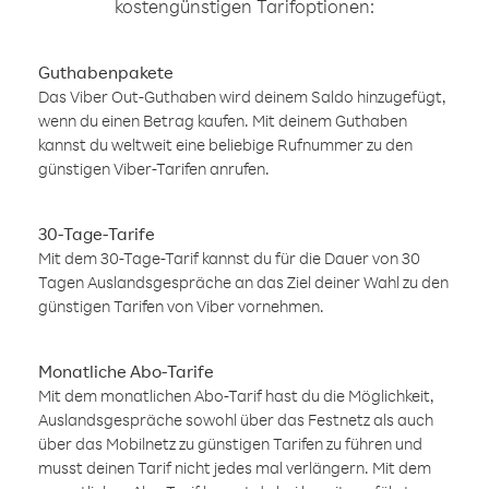
kostengünstigen Tarifoptionen:
Guthabenpakete
Das Viber Out-Guthaben wird deinem Saldo hinzugefügt,
wenn du einen Betrag kaufen. Mit deinem Guthaben
kannst du weltweit eine beliebige Rufnummer zu den
günstigen Viber-Tarifen anrufen.
30-Tage-Tarife
Mit dem 30-Tage-Tarif kannst du für die Dauer von 30
Tagen Auslandsgespräche an das Ziel deiner Wahl zu den
günstigen Tarifen von Viber vornehmen.
Monatliche Abo-Tarife
Mit dem monatlichen Abo-Tarif hast du die Möglichkeit,
Auslandsgespräche sowohl über das Festnetz als auch
über das Mobilnetz zu günstigen Tarifen zu führen und
musst deinen Tarif nicht jedes mal verlängern. Mit dem