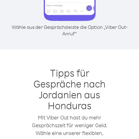
Wähle aus der Gesprächsleiste die Option „Viber Out-
Anruf“
Tipps für
Gespräche nach
Jordanien aus
Honduras
Mit Viber Out hast du mehr
Gesprächszeit für weniger Geld.
Wähle eine unserer flexiblen,