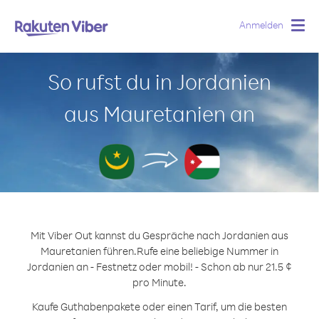
Anmelden
Togg
navig
So rufst du in Jordanien
aus Mauretanien an
Mit Viber Out kannst du Gespräche nach Jordanien aus
Mauretanien führen.
Rufe eine beliebige Nummer in
Jordanien an - Festnetz oder mobil! - Schon ab nur 21.5 ¢
pro Minute.
Kaufe Guthabenpakete oder einen Tarif, um die besten