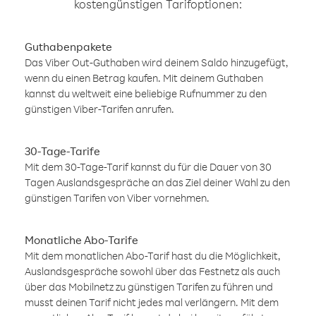
kostengünstigen Tarifoptionen:
Guthabenpakete
Das Viber Out-Guthaben wird deinem Saldo hinzugefügt,
wenn du einen Betrag kaufen. Mit deinem Guthaben
kannst du weltweit eine beliebige Rufnummer zu den
günstigen Viber-Tarifen anrufen.
30-Tage-Tarife
Mit dem 30-Tage-Tarif kannst du für die Dauer von 30
Tagen Auslandsgespräche an das Ziel deiner Wahl zu den
günstigen Tarifen von Viber vornehmen.
Monatliche Abo-Tarife
Mit dem monatlichen Abo-Tarif hast du die Möglichkeit,
Auslandsgespräche sowohl über das Festnetz als auch
über das Mobilnetz zu günstigen Tarifen zu führen und
musst deinen Tarif nicht jedes mal verlängern. Mit dem