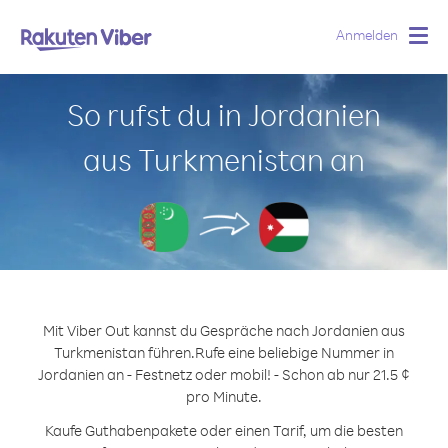
Anmelden
Togg
navig
So rufst du in Jordanien
aus Turkmenistan an
Mit Viber Out kannst du Gespräche nach Jordanien aus
Turkmenistan führen.
Rufe eine beliebige Nummer in
Jordanien an - Festnetz oder mobil! - Schon ab nur 21.5 ¢
pro Minute.
Kaufe Guthabenpakete oder einen Tarif, um die besten