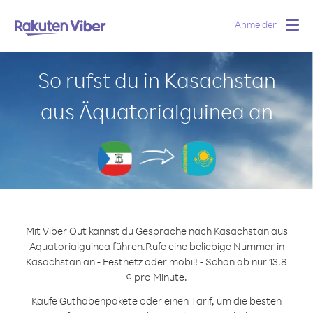
Anmelden
Togg
navig
So rufst du in Kasachstan
aus Äquatorialguinea an
Mit Viber Out kannst du Gespräche nach Kasachstan aus
Äquatorialguinea führen.
Rufe eine beliebige Nummer in
Kasachstan an - Festnetz oder mobil! - Schon ab nur 13.8
¢ pro Minute.
Kaufe Guthabenpakete oder einen Tarif, um die besten