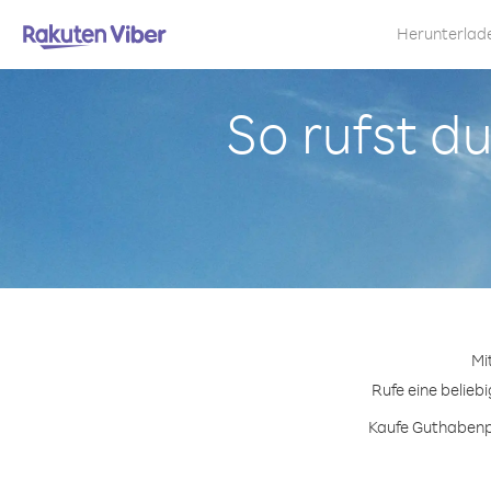
Herunterlad
So rufst d
Mi
Rufe eine belieb
Kaufe Guthabenpa