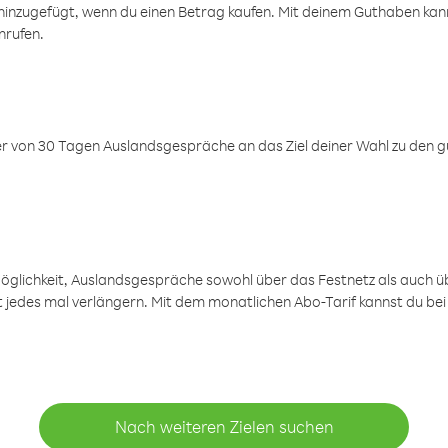
inzugefügt, wenn du einen Betrag kaufen. Mit deinem Guthaben kanns
nrufen.
er von 30 Tagen Auslandsgespräche an das Ziel deiner Wahl zu den g
öglichkeit, Auslandsgespräche sowohl über das Festnetz als auch ü
ht jedes mal verlängern. Mit dem monatlichen Abo-Tarif kannst du bei
Nach weiteren Zielen suchen