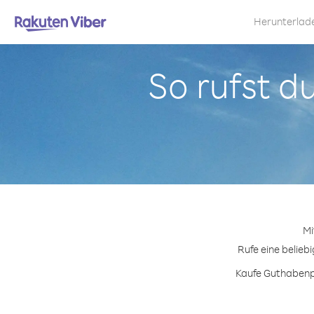
Herunterlad
So rufst d
Mi
Rufe eine belieb
Kaufe Guthabenpa