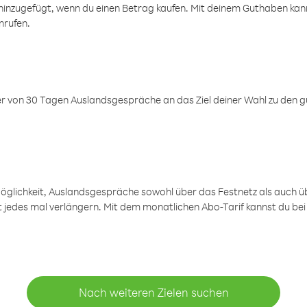
inzugefügt, wenn du einen Betrag kaufen. Mit deinem Guthaben kanns
nrufen.
er von 30 Tagen Auslandsgespräche an das Ziel deiner Wahl zu den g
öglichkeit, Auslandsgespräche sowohl über das Festnetz als auch ü
ht jedes mal verlängern. Mit dem monatlichen Abo-Tarif kannst du bei
Nach weiteren Zielen suchen