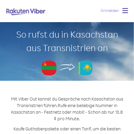
Anmelden
Togg
navig
So rufst du in Kasachstan
aus Transnistrien an
Mit Viber Out kannst du Gespräche nach Kasachstan aus
Transnistrien führen.
Rufe eine beliebige Nummer in
Kasachstan an - Festnetz oder mobil! - Schon ab nur 13.8
¢ pro Minute.
Kaufe Guthabenpakete oder einen Tarif, um die besten