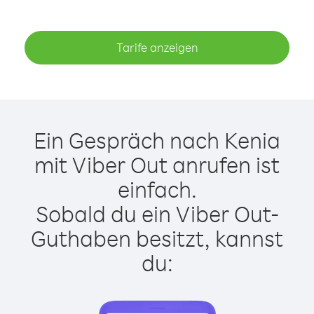
Tarife anzeigen
Ein Gespräch nach Kenia
mit Viber Out anrufen ist
einfach.
Sobald du ein Viber Out-
Guthaben besitzt, kannst
du: