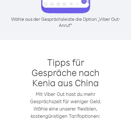
Wähle aus der Gesprächsleiste die Option „Viber Out-
Anruf“
Tipps für
Gespräche nach
Kenia aus China
Mit Viber Out hast du mehr
Gesprächszeit für weniger Geld.
Wähle eine unserer flexiblen,
kostengünstigen Tarifoptionen: