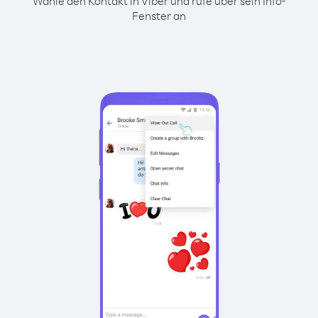
Wähle den Kontakt in Viber und rufe über sein Info-
Fenster an