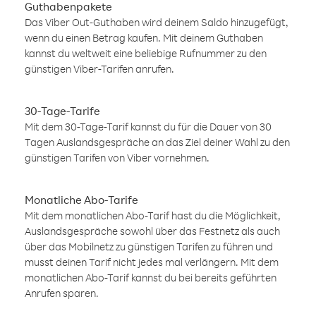
Guthabenpakete
Das Viber Out-Guthaben wird deinem Saldo hinzugefügt,
wenn du einen Betrag kaufen. Mit deinem Guthaben
kannst du weltweit eine beliebige Rufnummer zu den
günstigen Viber-Tarifen anrufen.
30-Tage-Tarife
Mit dem 30-Tage-Tarif kannst du für die Dauer von 30
Tagen Auslandsgespräche an das Ziel deiner Wahl zu den
günstigen Tarifen von Viber vornehmen.
Monatliche Abo-Tarife
Mit dem monatlichen Abo-Tarif hast du die Möglichkeit,
Auslandsgespräche sowohl über das Festnetz als auch
über das Mobilnetz zu günstigen Tarifen zu führen und
musst deinen Tarif nicht jedes mal verlängern. Mit dem
monatlichen Abo-Tarif kannst du bei bereits geführten
Anrufen sparen.