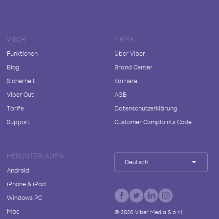
VIBER
FIRMA
Funktionen
Über Viber
Blog
Brand Center
Sicherheit
Karriere
Viber Out
AGB
Tarife
Datenschutzerklärung
Support
Customer Complaints Code
HERUNTERLADEN
Deutsch
Android
iPhone & iPad
Windows PC
Mac
©
2026
Viber Media S.à r.l.