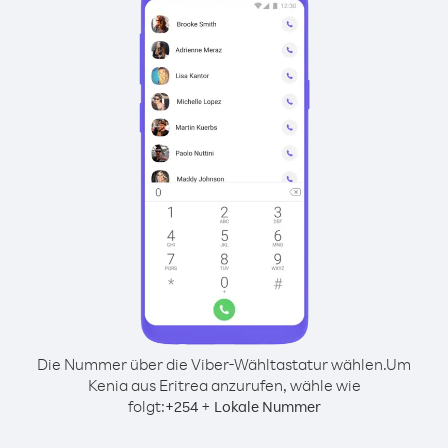
Die Nummer über die Viber-Wähltastatur wählen.
Um
Kenia aus Eritrea anzurufen, wähle wie
folgt:
+
+
254
Lokale Nummer