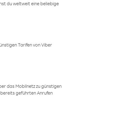
t du weltweit eine beliebige
ünstigen Tarifen von Viber
ber das Mobilnetz zu günstigen
 bereits geführten Anrufen