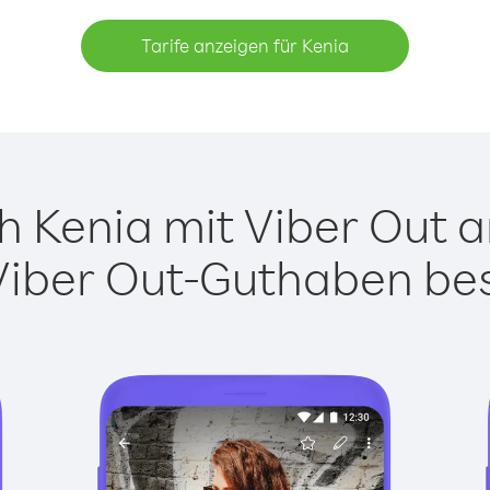
Tarife anzeigen für Kenia
 Kenia mit Viber Out an
Viber Out-Guthaben besi