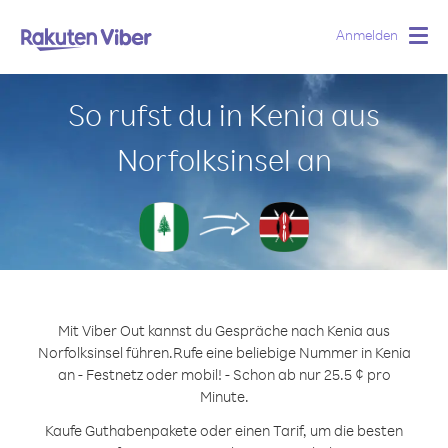
Anmelden
Togg
navig
So rufst du in Kenia aus
Norfolksinsel an
Mit Viber Out kannst du Gespräche nach Kenia aus
Norfolksinsel führen.
Rufe eine beliebige Nummer in Kenia
an - Festnetz oder mobil! - Schon ab nur 25.5 ¢ pro
Minute.
Kaufe Guthabenpakete oder einen Tarif, um die besten