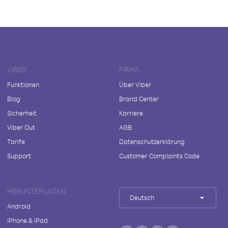
VIBER
FIRMA
Funktionen
Über Viber
Blog
Brand Center
Sicherheit
Karriere
Viber Out
AGB
Tarife
Datenschutzerklärung
Support
Customer Complaints Code
HERUNTERLADEN
Deutsch
Android
iPhone & iPad