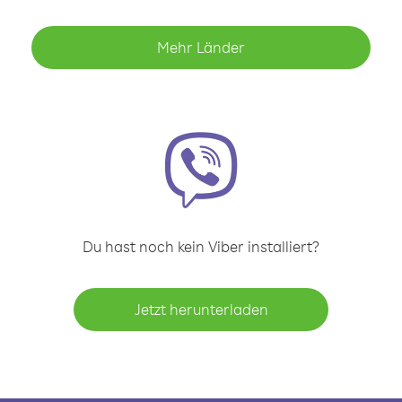
Mehr Länder
Du hast noch kein Viber installiert?
Jetzt herunterladen