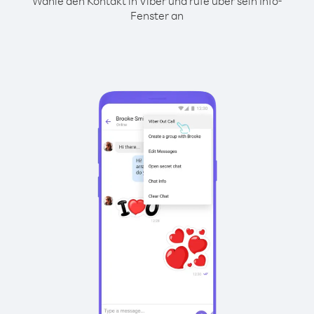
Wähle den Kontakt in Viber und rufe über sein Info-
Fenster an