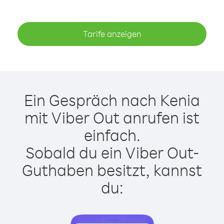
Tarife anzeigen
Ein Gespräch nach Kenia
mit Viber Out anrufen ist
einfach.
Sobald du ein Viber Out-
Guthaben besitzt, kannst
du: