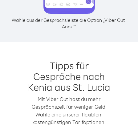
Wähle aus der Gesprächsleiste die Option „Viber Out-
Anruf“
Tipps für
Gespräche nach
Kenia aus St. Lucia
Mit Viber Out hast du mehr
Gesprächszeit für weniger Geld.
Wähle eine unserer flexiblen,
kostengünstigen Tarifoptionen: