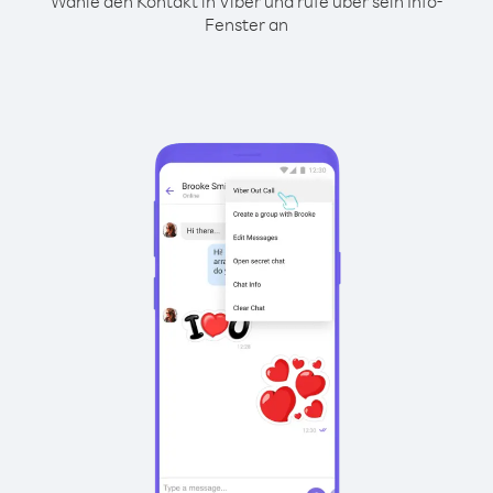
Wähle den Kontakt in Viber und rufe über sein Info-
Fenster an