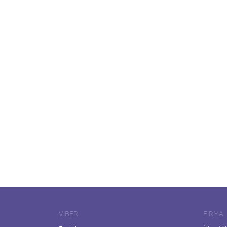
VIBER
FIRMA