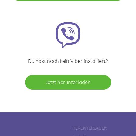
Du hast noch kein Viber installiert?
Jetzt herunterladen
HERUNTERLADEN