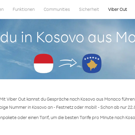
en
Funktionen
Communities
Sicherheit
Viber Out
t du in Kosovo aus M
Mit Viber Out kannst du Gespräche nach Kosovo aus Monaco führen
ebige Nummer in Kosovo an - Festnetz oder mobil! - Schon ab nur 22.
pakete oder einen Tarif, um die besten Tarife pro Minute nach Koso