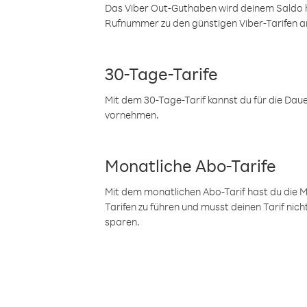
Das Viber Out-Guthaben wird deinem Saldo h
Rufnummer zu den günstigen Viber-Tarifen a
30-Tage-Tarife
Mit dem 30-Tage-Tarif kannst du für die Dau
vornehmen.
Monatliche Abo-Tarife
Mit dem monatlichen Abo-Tarif hast du die M
Tarifen zu führen und musst deinen Tarif nic
sparen.