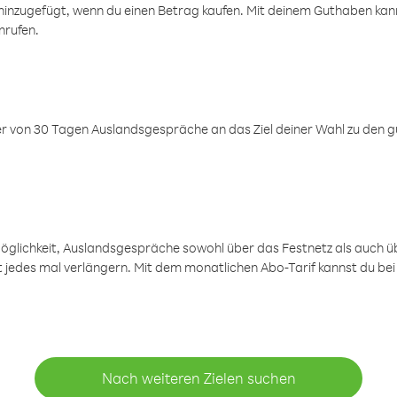
inzugefügt, wenn du einen Betrag kaufen. Mit deinem Guthaben kanns
nrufen.
er von 30 Tagen Auslandsgespräche an das Ziel deiner Wahl zu den g
öglichkeit, Auslandsgespräche sowohl über das Festnetz als auch ü
ht jedes mal verlängern. Mit dem monatlichen Abo-Tarif kannst du bei
Nach weiteren Zielen suchen