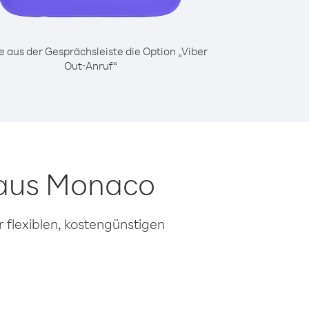
 aus der Gesprächsleiste die Option „Viber
Out-Anruf“
 aus Monaco
 flexiblen, kostengünstigen