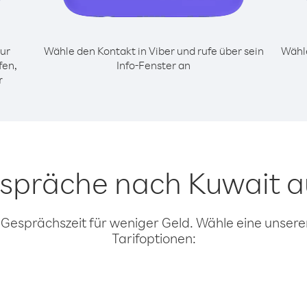
ur
Wähle den Kontakt in Viber und rufe über sein
Wähle
fen,
Info-Fenster an
r
espräche nach Kuwait a
 Gesprächszeit für weniger Geld. Wähle eine unserer
Tarifoptionen: