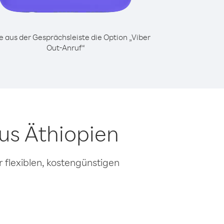
 aus der Gesprächsleiste die Option „Viber
Out-Anruf“
us Äthiopien
 flexiblen, kostengünstigen