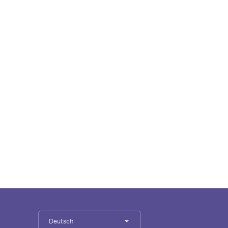
Deutsch