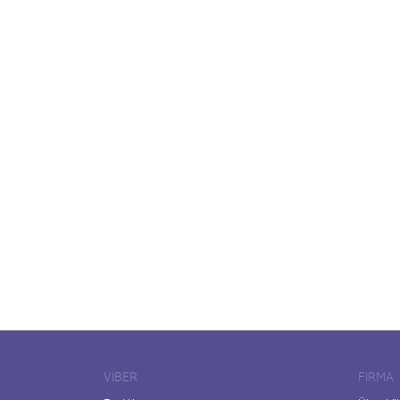
VIBER
FIRMA