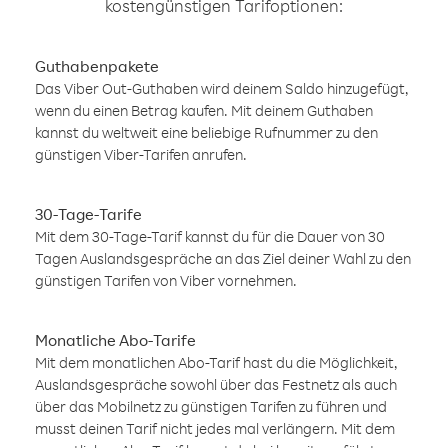
kostengünstigen Tarifoptionen:
Guthabenpakete
Das Viber Out-Guthaben wird deinem Saldo hinzugefügt,
wenn du einen Betrag kaufen. Mit deinem Guthaben
kannst du weltweit eine beliebige Rufnummer zu den
günstigen Viber-Tarifen anrufen.
30-Tage-Tarife
Mit dem 30-Tage-Tarif kannst du für die Dauer von 30
Tagen Auslandsgespräche an das Ziel deiner Wahl zu den
günstigen Tarifen von Viber vornehmen.
Monatliche Abo-Tarife
Mit dem monatlichen Abo-Tarif hast du die Möglichkeit,
Auslandsgespräche sowohl über das Festnetz als auch
über das Mobilnetz zu günstigen Tarifen zu führen und
musst deinen Tarif nicht jedes mal verlängern. Mit dem