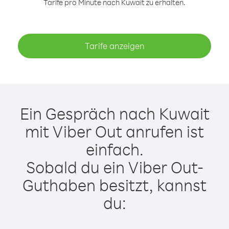
Tarife pro Minute nach Kuwait zu erhalten.
Tarife anzeigen
Ein Gespräch nach Kuwait
mit Viber Out anrufen ist
einfach.
Sobald du ein Viber Out-
Guthaben besitzt, kannst
du: