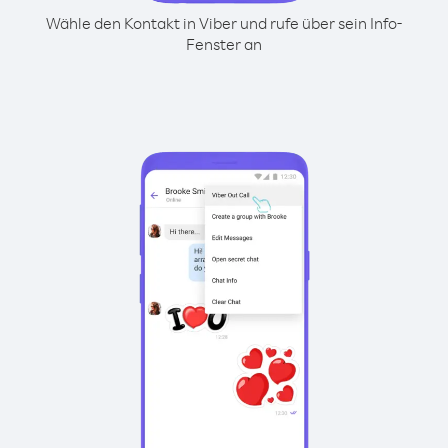
Wähle den Kontakt in Viber und rufe über sein Info-
Fenster an