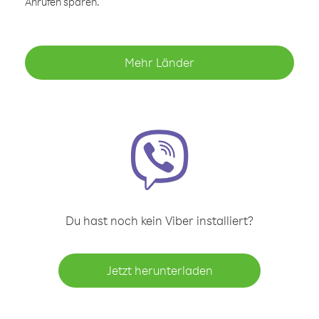
Anrufen sparen.
Mehr Länder
Du hast noch kein Viber installiert?
Jetzt herunterladen