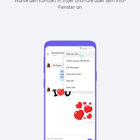
Wähle den Kontakt in Viber und rufe über sein Info-
Fenster an