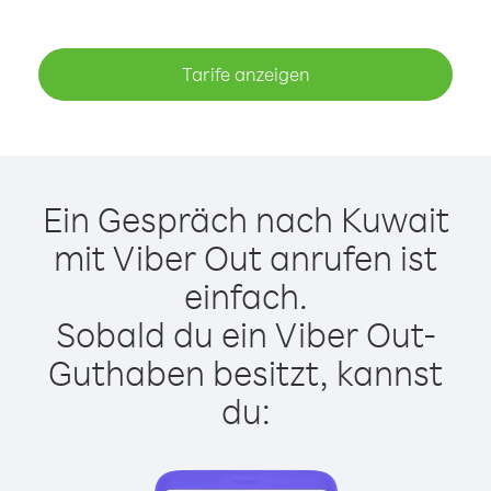
Tarife anzeigen
Ein Gespräch nach Kuwait
mit Viber Out anrufen ist
einfach.
Sobald du ein Viber Out-
Guthaben besitzt, kannst
du: