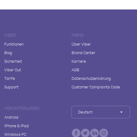
VIBER
FIRMA
Funktionen
Über Viber
Blog
Brand Center
Sicherheit
Karriere
Viber Out
AGB
Tarife
Datenschutzerklärung
Support
Customer Complaints Code
HERUNTERLADEN
Deutsch
Android
iPhone & iPad
Windows PC