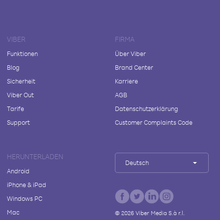
VIBER
FIRMA
Funktionen
Über Viber
Blog
Brand Center
Sicherheit
Karriere
Viber Out
AGB
Tarife
Datenschutzerklärung
Support
Customer Complaints Code
HERUNTERLADEN
Deutsch
Android
iPhone & iPad
Windows PC
Mac
©
2026
Viber Media S.à r.l.