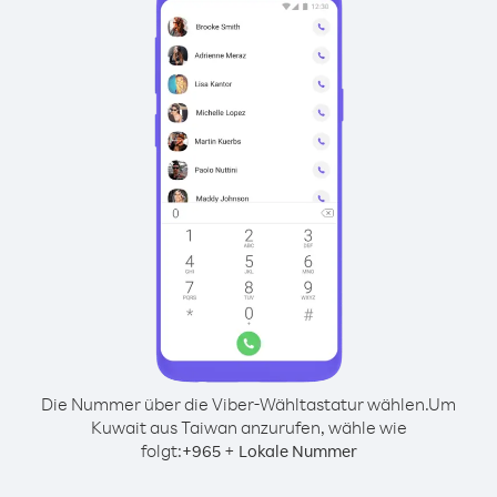
Die Nummer über die Viber-Wähltastatur wählen.
Um
Kuwait aus Taiwan anzurufen, wähle wie
folgt:
+
+
965
Lokale Nummer