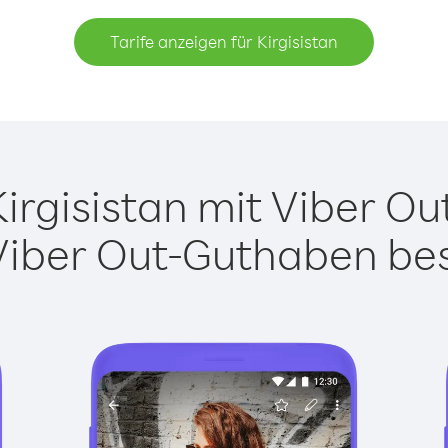
Tarife anzeigen für Kirgisistan
rgisistan mit Viber Out
Viber Out-Guthaben besi