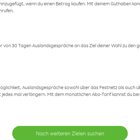
inzugefügt, wenn du einen Betrag kaufen. Mit deinem Guthaben kanns
nrufen.
er von 30 Tagen Auslandsgespräche an das Ziel deiner Wahl zu den g
öglichkeit, Auslandsgespräche sowohl über das Festnetz als auch ü
ht jedes mal verlängern. Mit dem monatlichen Abo-Tarif kannst du bei
Nach weiteren Zielen suchen