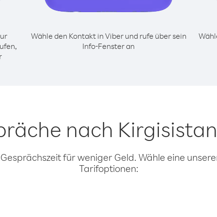
ur
Wähle den Kontakt in Viber und rufe über sein
Wähle
ufen,
Info-Fenster an
r
präche nach Kirgisista
 Gesprächszeit für weniger Geld. Wähle eine unserer
Tarifoptionen: