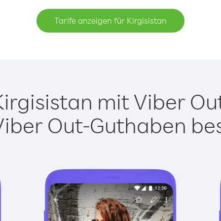
Tarife anzeigen für Kirgisistan
rgisistan mit Viber Out
Viber Out-Guthaben besi