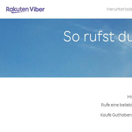
Herunterlad
So rufst d
Mi
Rufe eine belieb
Kaufe Guthabenpa