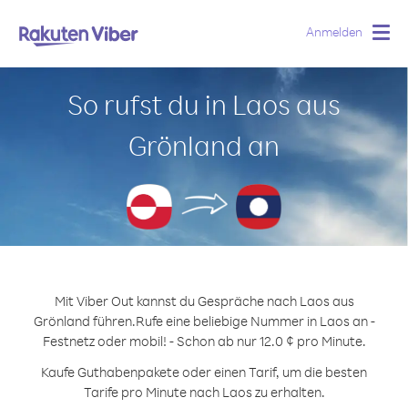
Anmelden
Togg
navig
So rufst du in Laos aus
Grönland an
Mit Viber Out kannst du Gespräche nach Laos aus
Grönland führen.
Rufe eine beliebige Nummer in Laos an -
Festnetz oder mobil! - Schon ab nur 12.0 ¢ pro Minute.
Kaufe Guthabenpakete oder einen Tarif, um die besten
Tarife pro Minute nach Laos zu erhalten.