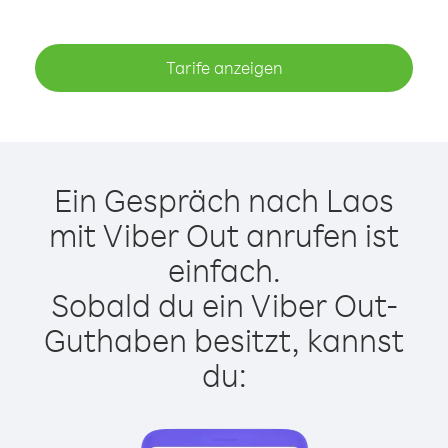
Tarife anzeigen
Ein Gespräch nach Laos
mit Viber Out anrufen ist
einfach.
Sobald du ein Viber Out-
Guthaben besitzt, kannst
du: