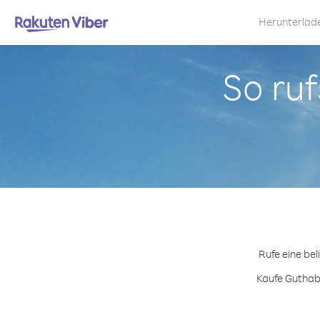
Herunterlad
So ru
Rufe eine bel
Kaufe Guthabe