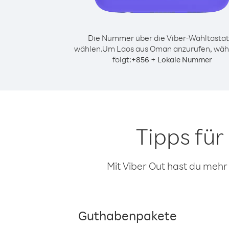
Die Nummer über die Viber-Wähltastat
wählen.
Um Laos aus Oman anzurufen, wäh
folgt:
+
+
856
Lokale Nummer
Tipps fü
Mit Viber Out hast du mehr
Guthabenpakete