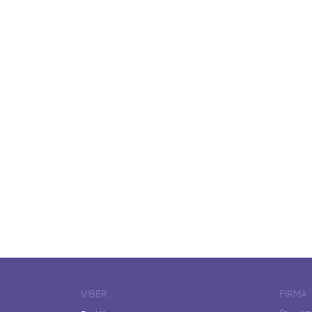
VIBER
FIRMA