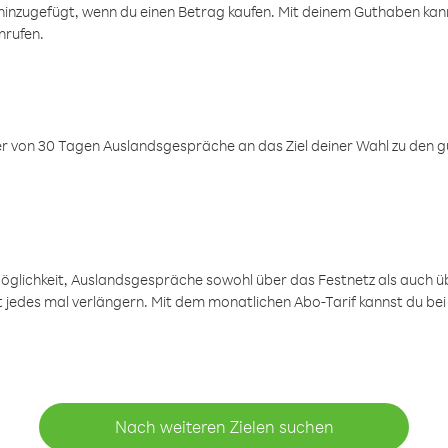
inzugefügt, wenn du einen Betrag kaufen. Mit deinem Guthaben kanns
nrufen.
er von 30 Tagen Auslandsgespräche an das Ziel deiner Wahl zu den g
öglichkeit, Auslandsgespräche sowohl über das Festnetz als auch ü
ht jedes mal verlängern. Mit dem monatlichen Abo-Tarif kannst du bei
Nach weiteren Zielen suchen