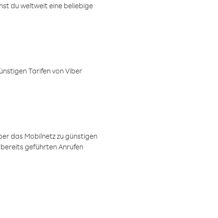
t du weltweit eine beliebige
ünstigen Tarifen von Viber
ber das Mobilnetz zu günstigen
 bereits geführten Anrufen