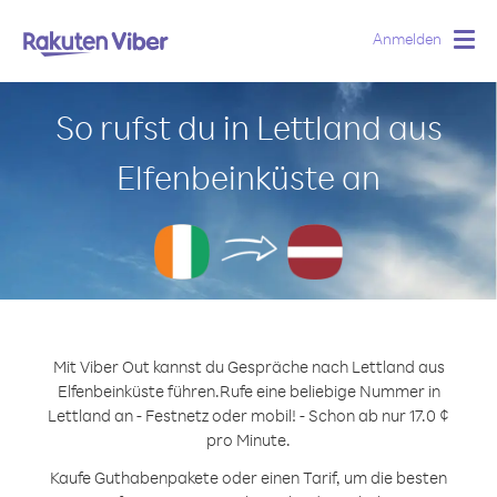
Anmelden
Togg
navig
So rufst du in Lettland aus
Elfenbeinküste an
Mit Viber Out kannst du Gespräche nach Lettland aus
Elfenbeinküste führen.
Rufe eine beliebige Nummer in
Lettland an - Festnetz oder mobil! - Schon ab nur 17.0 ¢
pro Minute.
Kaufe Guthabenpakete oder einen Tarif, um die besten