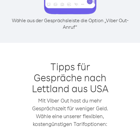
Wähle aus der Gesprächsleiste die Option „Viber Out-
Anruf“
Tipps für
Gespräche nach
Lettland aus USA
Mit Viber Out hast du mehr
Gesprächszeit für weniger Geld.
Wähle eine unserer flexiblen,
kostengünstigen Tarifoptionen: