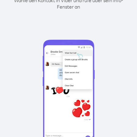
Wähle den Kontakt in Viber und rufe über sein Info-
Fenster an