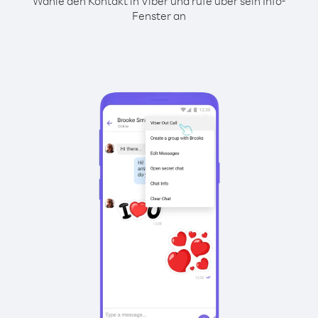
Wähle den Kontakt in Viber und rufe über sein Info-
Fenster an