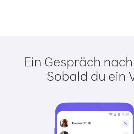
Ein Gespräch nach 
Sobald du ein 