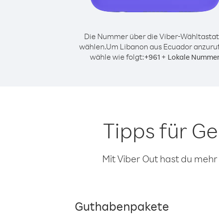
Die Nummer über die Viber-Wähltastat
wählen.
Um Libanon aus Ecuador anzuru
wähle wie folgt:
+
+
961
Lokale Numme
Tipps für G
Mit Viber Out hast du mehr
Guthabenpakete