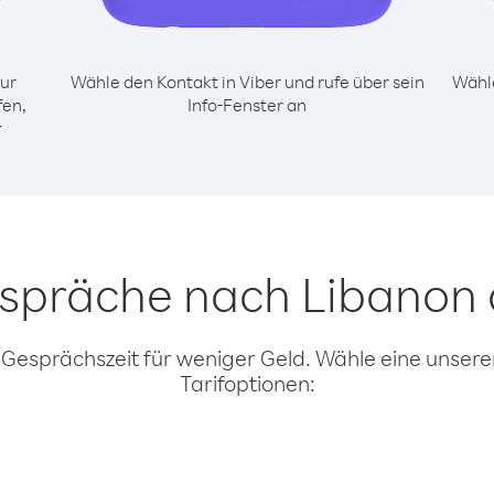
ur
Wähle den Kontakt in Viber und rufe über sein
Wähle
fen,
Info-Fenster an
r
espräche nach Libanon
 Gesprächszeit für weniger Geld. Wähle eine unserer
Tarifoptionen: