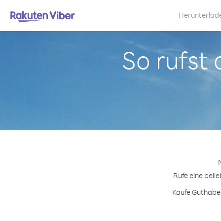
Herunterlad
So rufst
Rufe eine beli
Kaufe Guthaben