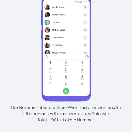
Die Nummer über die Viber-Wähltastatur wählen.
Um
Libanon aus Eritrea anzurufen, wähle wie
folgt:
+
+
961
Lokale Nummer