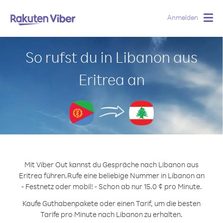
Anmelden
Togg
navig
So rufst du in Libanon aus
Eritrea an
Mit Viber Out kannst du Gespräche nach Libanon aus
Eritrea führen.
Rufe eine beliebige Nummer in Libanon an
- Festnetz oder mobil! - Schon ab nur 15.0 ¢ pro Minute.
Kaufe Guthabenpakete oder einen Tarif, um die besten
Tarife pro Minute nach Libanon zu erhalten.